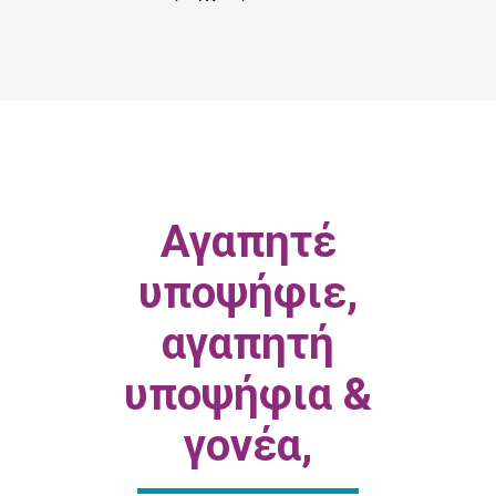
Αγαπητέ
υποψήφιε,
αγαπητή
υποψήφια &
γονέα,