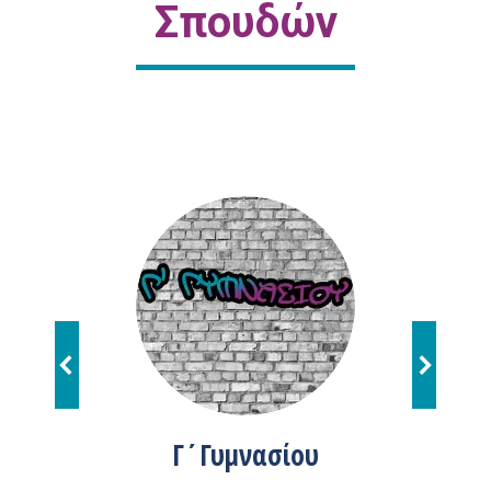
Σπουδών
είου
Γ΄Γυμνασίου