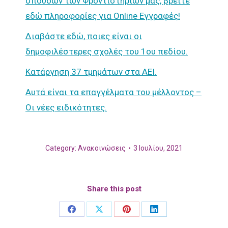
σπουδών των Φροντιστηρίων μας, βρείτε
εδώ πληροφορίες για Online Εγγραφές!
Διαβάστε εδώ, ποιες είναι οι
δημοφιλέστερες σχολές του 1ου πεδίου.
Κατάργηση 37 τμημάτων στα ΑΕΙ.
Αυτά είναι τα επαγγέλματα του μέλλοντος –
Οι νέες ειδικότητες.
Category:
Ανακοινώσεις
3 Ιουλίου, 2021
Share this post
Share
Share
Share
Share