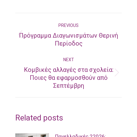
on
on
on
on
Facebook
X
Pinterest
LinkedIn
Post
PREVIOUS
navigation
Πρόγραμμα Διαγωνισμάτων Θερινή
Previous
Περίοδος
post:
NEXT
Κομβικές αλλαγές στα σχολεία:
Next
Ποιες θα εφαρμοσθούν από
Σεπτέμβρη
post:
Related posts
Πανελλαδικές 22026: