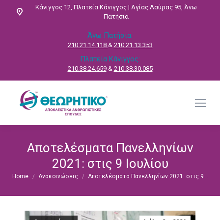
Κάνιγγος 12, Πλατεία Κάνιγγος | Αγίας Λαύρας 95, Άνω
Πατήσια
Άνω Πατήσια:
210.21.14.118
&
210.21.13.353
Πλατεία Κάνιγγος:
210.38.24.659
&
210.38.30.085
Αποτελέσματα Πανελληνίων
2021: στις 9 Ιουλίου
Home
Ανακοινώσεις
Αποτελέσματα Πανελληνίων 2021: στις 9…
You are here: