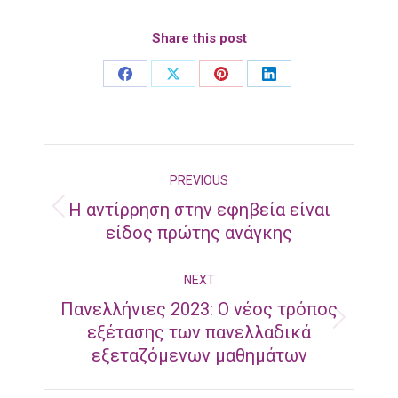
Share this post
Share
Share
Share
Share
on
on
on
on
Facebook
X
Pinterest
LinkedIn
Post
PREVIOUS
navigation
Η αντίρρηση στην εφηβεία είναι
Previous
είδος πρώτης ανάγκης
post:
NEXT
Πανελλήνιες 2023: Ο νέος τρόπος
Next
εξέτασης των πανελλαδικά
εξεταζόμενων μαθημάτων
post: