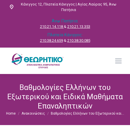
Κάνιγγος 12, Πλατεία Κάνιγγος | Αγίας Λαύρας 95, Άνω
Πατήσια
Άνω Πατήσια:
210.21.14.118
&
210.21.13.353
Πλατεία Κάνιγγος:
210.38.24.659
&
210.38.30.085
Βαθμολογίες Ελλήνων του
Εξωτερικού και Ειδικά Μαθήματα
Επαναληπτικών
Home
Ανακοινώσεις
Βαθμολογίες Ελλήνων του Εξωτερικού και…
You are here: