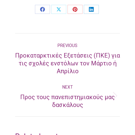
Share
Share
Share
Share
on
on
on
on
Facebook
X
Pinterest
LinkedIn
Post
PREVIOUS
navigation
Προκαταρκτικές Εξετάσεις (ΠΚΕ) για
Previous
τις σχολές ενστόλων τον Μάρτιο ή
Απρίλιο
post:
NEXT
Προς τους πανεπιστημιακούς μας
Next
δασκάλους
post: