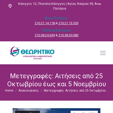
Κάνιγγος 12, Πλατεία Κάνιγγος | Αγίας Λαύρας 95, Άνω
Πατήσια
Άνω Πατήσια:
210.21.14.118
&
210.21.13.353
Πλατεία Κάνιγγος:
210.38.24.659
&
210.38.30.085
Μετεγγραφές: Αιτήσεις από 25
Οκτωβρίου έως και 5 Νοεμβρίου
Home
Ανακοινώσεις
Μετεγγραφές: Αιτήσεις από 25 Οκτωβρίου…
You are here: