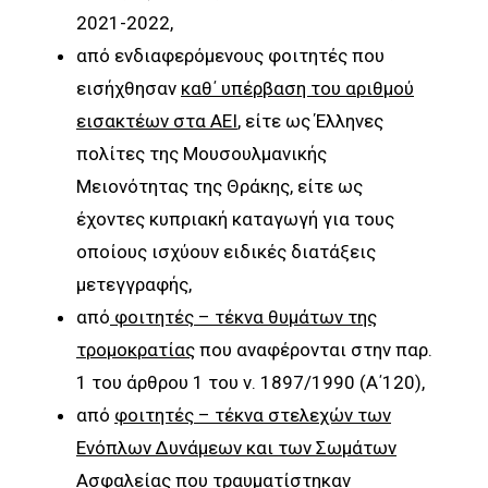
2021-2022,
από ενδιαφερόμενους φοιτητές που
εισήχθησαν
καθ΄ υπέρβαση του αριθμού
εισακτέων στα ΑΕΙ
, είτε ως Έλληνες
πολίτες της Μουσουλμανικής
Μειονότητας της Θράκης, είτε ως
έχοντες κυπριακή καταγωγή για τους
οποίους ισχύουν ειδικές διατάξεις
μετεγγραφής,
από
φοιτητές – τέκνα θυμάτων της
τρομοκρατίας
που αναφέρονται στην παρ.
1 του άρθρου 1 του ν. 1897/1990 (Α΄120),
από
φοιτητές – τέκνα στελεχών των
Ενόπλων Δυνάμεων και των Σωμάτων
Ασφαλείας που τραυματίστηκαν