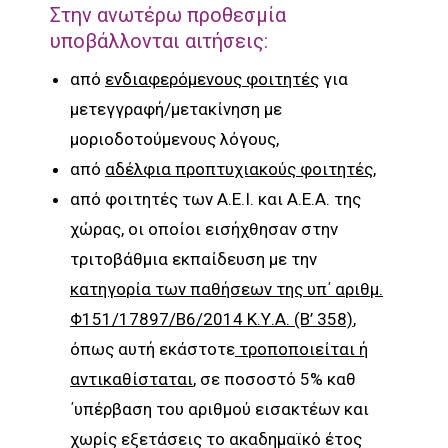
Στην ανωτέρω προθεσμία
υποβάλλονται αιτήσεις:
από
ενδιαφερόμενους φοιτητές
για
μετεγγραφή/μετακίνηση με
μοριοδοτούμενους λόγους,
από
αδέλφια προπτυχιακούς φοιτητές
,
από φοιτητές των Α.Ε.Ι. και Α.Ε.Α. της
χώρας, οι οποίοι εισήχθησαν στην
τριτοβάθμια εκπαίδευση με την
κατηγορία των παθήσεων της υπ΄ αριθμ.
Φ151/17897/Β6/2014 Κ.Υ.Α. (Β’ 358)
,
όπως αυτή εκάστοτε
τροποποιείται ή
αντικαθίσταται
, σε ποσοστό 5% καθ
΄υπέρβαση του αριθμού εισακτέων και
χωρίς εξετάσεις το ακαδημαϊκό έτος