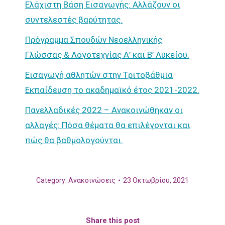
Ελάχιστη Βάση Εισαγωγής: Αλλάζουν οι
συντελεστές βαρύτητας.
Πρόγραμμα Σπουδών Νεοελληνικής
Γλώσσας & Λογοτεχνίας Α’ και Β’ Λυκείου.
Εισαγωγή αθλητών στην Tριτοβάθμια
Eκπαίδευση το ακαδημαϊκό έτος 2021-2022.
Πανελλαδικές 2022 – Ανακοινώθηκαν οι
αλλαγές: Πόσα θέματα θα επιλέγονται και
πώς θα βαθμολογούνται.
Category:
Ανακοινώσεις
23 Οκτωβρίου, 2021
Share this post