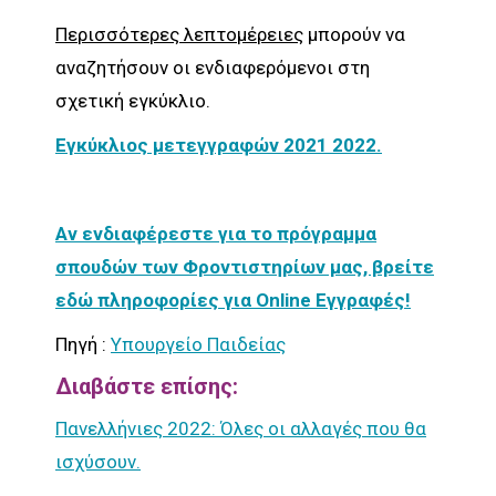
Περισσότερες λεπτομέρειες
μπορούν να
αναζητήσουν οι ενδιαφερόμενοι στη
σχετική εγκύκλιο.
Εγκύκλιος μετεγγραφών 2021 2022.
Αν ενδιαφέρεστε για το πρόγραμμα
σπουδών των Φροντιστηρίων μας, βρείτε
εδώ πληροφορίες για Online Εγγραφές!
Πηγή :
Υπουργείο Παιδείας
Διαβάστε επίσης:
Πανελλήνιες 2022: Όλες οι αλλαγές που θα
ισχύσουν.