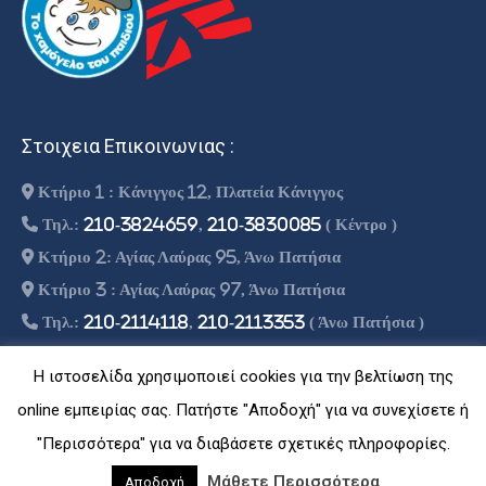
Στοιχεια Επικοινωνιας :
Κτήριο 1 : Κάνιγγος 12, Πλατεία Κάνιγγος
Τηλ.:
210-3824659
,
210-3830085
( Κέντρο )
Κτήριο 2: Αγίας Λαύρας 95, Άνω Πατήσια
Κτήριο 3 : Αγίας Λαύρας 97, Άνω Πατήσια
Τηλ.:
210-2114118
,
210-2113353
( Άνω Πατήσια )
info@theoritiko.gr
Η ιστοσελίδα χρησιμοποιεί cookies για την βελτίωση της
online εμπειρίας σας. Πατήστε "Αποδοχή" για να συνεχίσετε ή
"Περισσότερα" για να διαβάσετε σχετικές πληροφορίες.
© Copyright -
2026 | Designed By Athago Team
| Powered By
Μάθετε Περισσότερα
Αποδοχή