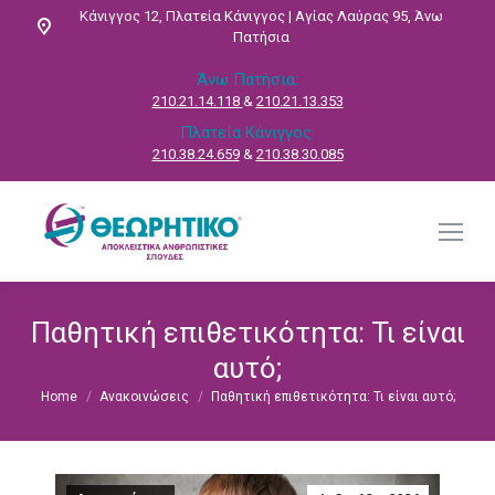
Κάνιγγος 12, Πλατεία Κάνιγγος | Αγίας Λαύρας 95, Άνω
Πατήσια
Άνω Πατήσια:
210.21.14.118
&
210.21.13.353
Πλατεία Κάνιγγος:
210.38.24.659
&
210.38.30.085
Παθητική επιθετικότητα: Τι είναι
αυτό;
Home
Ανακοινώσεις
Παθητική επιθετικότητα: Τι είναι αυτό;
You are here: