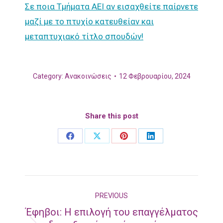
Σε ποια Τμήματα ΑΕΙ αν εισαχθείτε παίρνετε
μαζί με το πτυχίο κατευθείαν και
μεταπτυχιακό τίτλο σπουδών!
Category:
Ανακοινώσεις
12 Φεβρουαρίου, 2024
Share this post
Share
Share
Share
Share
on
on
on
on
Facebook
X
Pinterest
LinkedIn
Post
PREVIOUS
navigation
Έφηβοι: Η επιλογή του επαγγέλματος