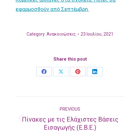
εφαρμοσθούν από Σεπτέμβρη.
Category:
Ανακοινώσεις
23 Ιουλίου, 2021
Share this post
Share
Share
Share
Share
on
on
on
on
Facebook
X
Pinterest
LinkedIn
Post
PREVIOUS
navigation
Πίνακες με τις Ελάχιστες Βάσεις
Previous
Εισαγωγής (Ε.Β.Ε.)
post: