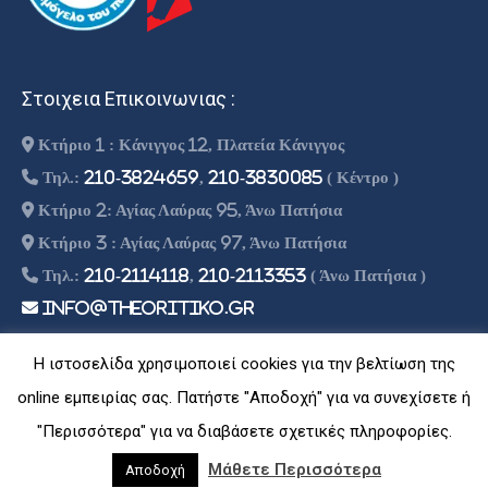
Στοιχεια Επικοινωνιας :
Κτήριο 1 : Κάνιγγος 12, Πλατεία Κάνιγγος
Τηλ.:
210-3824659
,
210-3830085
( Κέντρο )
Κτήριο 2: Αγίας Λαύρας 95, Άνω Πατήσια
Κτήριο 3 : Αγίας Λαύρας 97, Άνω Πατήσια
Τηλ.:
210-2114118
,
210-2113353
( Άνω Πατήσια )
info@theoritiko.gr
Η ιστοσελίδα χρησιμοποιεί cookies για την βελτίωση της
online εμπειρίας σας. Πατήστε "Αποδοχή" για να συνεχίσετε ή
© Copyright -
2026 | Designed By Athago Team
| Powered By
"Περισσότερα" για να διαβάσετε σχετικές πληροφορίες.
Athago Inc
Μάθετε Περισσότερα
Αποδοχή
Theo Footer Menu