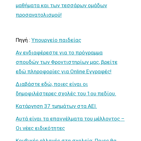
μαθήματα και των τεσσάρων ομάδων
προσανατολισμού!
Πηγή :
Υπουργείο παιδείας
Αν ενδιαφέρεστε για το πρόγραμμα
σπουδών των Φροντιστηρίων μας, βρείτε
εδώ πληροφορίες για Online Εγγραφές!
Διαβάστε εδώ, ποιες είναι οι
δημοφιλέστερες σχολές του 1ου πεδίου.
Κατάργηση 37 τμημάτων στα ΑΕΙ.
Αυτά είναι τα επαγγέλματα του μέλλοντος –
Οι νέες ειδικότητες
Κομβικές αλλαγές στα σχολεία: Ποιες θα