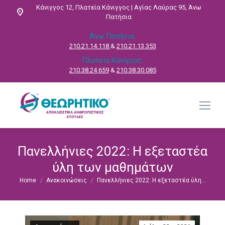
Κάνιγγος 12, Πλατεία Κάνιγγος | Αγίας Λαύρας 95, Άνω
Πατήσια
Άνω Πατήσια:
210.21.14.118
&
210.21.13.353
Πλατεία Κάνιγγος:
210.38.24.659
&
210.38.30.085
Πανελλήνιες 2022: Η εξεταστέα
ύλη των μαθημάτων
Home
Ανακοινώσεις
Πανελλήνιες 2022: Η εξεταστέα ύλη…
You are here: