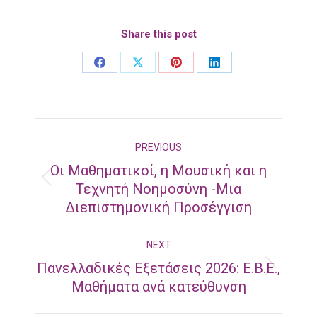
Share this post
Share
Share
Share
Share
on
on
on
on
Facebook
X
Pinterest
LinkedIn
Post
PREVIOUS
navigation
Οι Μαθηματικοί, η Μουσική και η
Previous
Τεχνητή Νοημοσύνη -Μια
Διεπιστημονική Προσέγγιση
post:
NEXT
Πανελλαδικές Εξετάσεις 2026: Ε.Β.Ε.,
Next
Μαθήματα ανά κατεύθυνση
post: