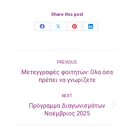
Share this post
Share
Share
Share
Share
on
on
on
on
Facebook
X
Pinterest
LinkedIn
Post
PREVIOUS
navigation
Mετεγγραφές φοιτητών: Ολα όσα
Previous
πρέπει να γνωρίζετε
post:
NEXT
Πρόγραμμα Διαγωνισμάτων
Next
Νοέμβριος 2025
post: