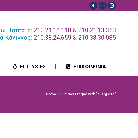
Facebook
Mail
Instagram
ΕΠΙΤΥΧΙΕΣ
ΕΠΙΚΟΙΝΩΝΙΑ
page
page
page
opens
opens
opens
νω Πατήσια:
210.21.14.118 & 210.21.13.353
in
in
in
α Κάνιγγος:
210.38.24.659 & 210.38.30.085
new
new
new
window
window
window
ΕΠΙΤΥΧΙΕΣ
ΕΠΙΚΟΙΝΩΝΙΑ
Home
Entries tagged with "αθλήματα"
You are here: