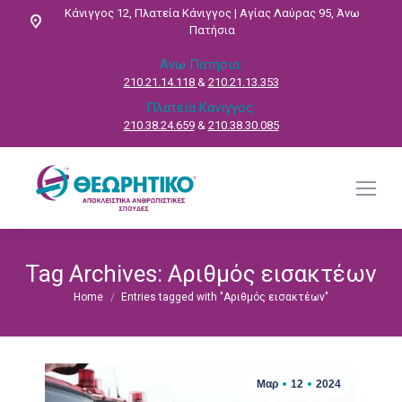
Κάνιγγος 12, Πλατεία Κάνιγγος | Αγίας Λαύρας 95, Άνω
Πατήσια
Άνω Πατήσια:
210.21.14.118
&
210.21.13.353
Πλατεία Κάνιγγος:
210.38.24.659
&
210.38.30.085
Tag Archives:
Αριθμός εισακτέων
Home
Entries tagged with "Αριθμός εισακτέων"
You are here:
Μαρ
12
2024