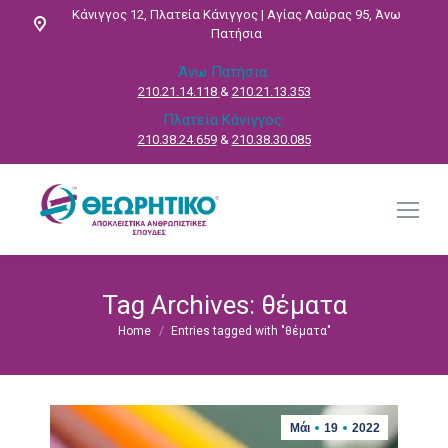
Κάνιγγος 12, Πλατεία Κάνιγγος | Αγίας Λαύρας 95, Άνω
Πατήσια
Άνω Πατήσια:
210.21.14.118
&
210.21.13.353
Πλατεία Κάνιγγος:
210.38.24.659
&
210.38.30.085
Tag Archives:
θέματα
Home
Entries tagged with "θέματα"
You are here:
Μάι
19
2022