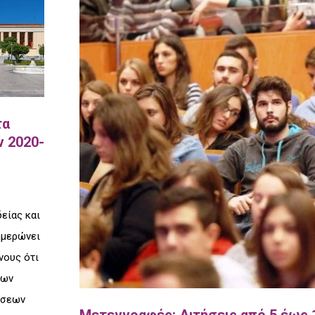
τα
 2020-
είας και
ημερώνει
νους ότι
των
ήσεων
Μετεγγραφές: Αιτήσεις από 5 έως 