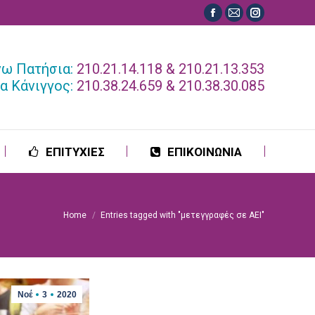
Facebook
Mail
Instagram
ΕΠΙΤΥΧΙΕΣ
ΕΠΙΚΟΙΝΩΝΙΑ
page
page
page
opens
opens
opens
νω Πατήσια:
210.21.14.118 & 210.21.13.353
in
in
in
α Κάνιγγος:
210.38.24.659 & 210.38.30.085
new
new
new
window
window
window
ΕΠΙΤΥΧΙΕΣ
ΕΠΙΚΟΙΝΩΝΙΑ
Home
Entries tagged with "μετεγγραφές σε ΑΕΙ"
You are here:
Νοέ
3
2020