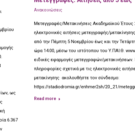
Ανακοινώσεις
ι
Μετεγγραφές/Μετακινήσεις Ακαδημαϊκού Έτους 2
μβρίου
ηλεκτρονικές αιτήσεις μετεγγραφής/μετακίνηση
από την Πέμπτη 5 Νοεμβρίου έως και την Τετάρτ
ρμογής
ώρα 14.00, μέσω του ιστότοπου του Υ.ΠΑΙ.Θ. www.
.
ειδικές εφαρμογές μετεγγραφών/μετακινήσεων. 
3
πληροφορίες σχετικά με τις ηλεκτρονικές αιτήσ
μετακίνησης ακολουθήστε τον σύνδεσμο:
https://stadiodromia.gr/enhmer2sh/20_21/meteggr
ίων, ως
Read more
ις
ική
οία 6.367
ν