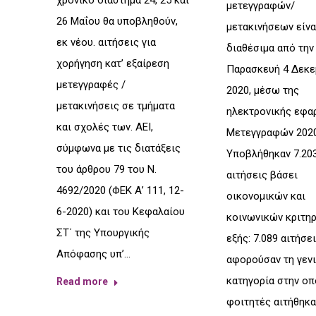
χρονικό διάστημα 24, 25 και
μετεγγραφών/
26 Μαΐου θα υποβληθούν,
μετακινήσεων είνα
εκ νέου. αιτήσεις για
διαθέσιμα από την
χορήγηση κατ’ εξαίρεση
Παρασκευή 4 Δεκε
μετεγγραφές /
2020, μέσω της
μετακινήσεις σε τμήματα
ηλεκτρονικής εφα
και σχολές των. ΑΕΙ,
Μετεγγραφών 2020
σύμφωνα με τις διατάξεις
Υποβλήθηκαν 7.20
του άρθρου 79 του Ν.
αιτήσεις βάσει
4692/2020 (ΦΕΚ Α’ 111, 12-
οικονομικών και
6-2020) και του Κεφαλαίου
κοινωνικών κριτηρ
ΣΤ΄ της Υπουργικής
εξής: 7.089 αιτήσε
Απόφασης υπ’…
αφορούσαν τη γεν
κατηγορία στην οπ
Read more
φοιτητές αιτήθηκα