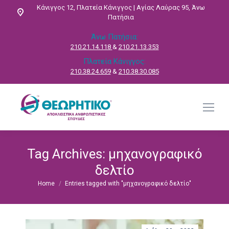
Κάνιγγος 12, Πλατεία Κάνιγγος | Αγίας Λαύρας 95, Άνω
Πατήσια
Άνω Πατήσια:
210.21.14.118
&
210.21.13.353
Πλατεία Κάνιγγος:
210.38.24.659
&
210.38.30.085
Tag Archives:
μηχανογραφικό
δελτίο
Home
Entries tagged with "μηχανογραφικό δελτίο"
You are here: