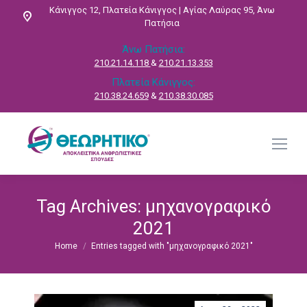
Κάνιγγος 12, Πλατεία Κάνιγγος | Αγίας Λαύρας 95, Άνω
Πατήσια
Άνω Πατήσια:
210.21.14.118
&
210.21.13.353
Πλατεία Κάνιγγος:
210.38.24.659
&
210.38.30.085
Tag Archives:
μηχανογραφικό
2021
Home
Entries tagged with "μηχανογραφικό 2021"
You are here: