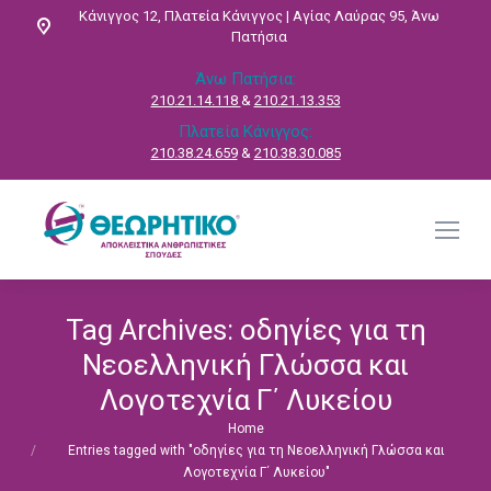
Κάνιγγος 12, Πλατεία Κάνιγγος | Αγίας Λαύρας 95, Άνω
Πατήσια
Άνω Πατήσια:
210.21.14.118
&
210.21.13.353
Πλατεία Κάνιγγος:
210.38.24.659
&
210.38.30.085
Tag Archives:
οδηγίες για τη
Νεοελληνική Γλώσσα και
Λογοτεχνία Γ΄ Λυκείου
Home
You are here:
Entries tagged with "οδηγίες για τη Νεοελληνική Γλώσσα και
Λογοτεχνία Γ΄ Λυκείου"