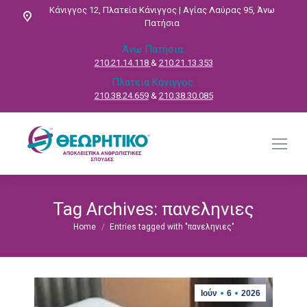
Κάνιγγος 12, Πλατεία Κάνιγγος | Αγίας Λαύρας 95, Άνω
Πατήσια
Άνω Πατήσια:
210.21.14.118
&
210.21.13.353
Πλατεία Κάνιγγος:
210.38.24.659
&
210.38.30.085
Tag Archives:
πανεληνιες
Home
Entries tagged with "πανεληνιες"
You are here:
Ιούν
6
2026