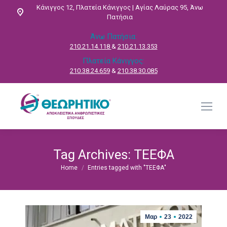
Κάνιγγος 12, Πλατεία Κάνιγγος | Αγίας Λαύρας 95, Άνω
Πατήσια
Άνω Πατήσια:
210.21.14.118
&
210.21.13.353
Πλατεία Κάνιγγος:
210.38.24.659
&
210.38.30.085
Tag Archives:
ΤΕΕΦΑ
Home
Entries tagged with "ΤΕΕΦΑ"
You are here:
Μαρ
23
2022