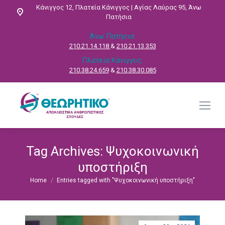
Κάνιγγος 12, Πλατεία Κάνιγγος | Αγίας Λαύρας 95, Άνω
Πατήσια
Άνω Πατήσια:
210.21.14.118
&
210.21.13.353
Πλατεία Κάνιγγος:
210.38.24.659
&
210.38.30.085
Tag Archives:
Ψυχοκοινωνική
υποστήριξη
Home
Entries tagged with "Ψυχοκοινωνική υποστήριξη"
You are here: