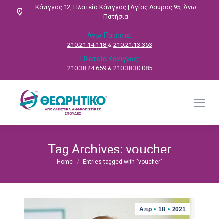
Κάνιγγος 12, Πλατεία Κάνιγγος | Αγίας Λαύρας 95, Άνω
Πατήσια
Άνω Πατήσια:
210.21.14.118
&
210.21.13.353
Πλατεία Κάνιγγος:
210.38.24.659
&
210.38.30.085
Tag Archives:
voucher
Home
Entries tagged with "voucher"
You are here:
Απρ
18
2021