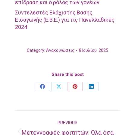
επίδραση και ο ρόλος των γονέων
Συντελεστές Ελάχιστης Βάσης
Εισαγωγής (Ε.Β.Ε.) για τις Πανελλαδικές
2024
Category:
Ανακοινώσεις
8 Ιουλίου, 2025
Share this post
Share
Share
Share
Share
on
on
on
on
Facebook
X
Pinterest
LinkedIn
Post
PREVIOUS
navigation
Μετεγγραφές φοιτητών: Όλα όσα