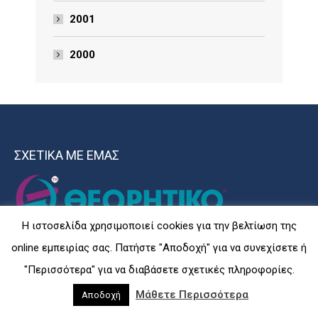
2001
2000
ΣΧΕΤΙΚΑ ΜΕ ΕΜΑΣ
Η ιστοσελίδα χρησιμοποιεί cookies για την βελτίωση της
online εμπειρίας σας. Πατήστε "Αποδοχή" για να συνεχίσετε ή
Τα Φροντιστήρια ΘΕΩΡΗΤΙΚΟ έχουν καθιερωθεί εδώ και
"Περισσότερα" για να διαβάσετε σχετικές πληροφορίες.
περισσότερα από 35 χρόνια στο χώρο της Εκπαίδευσης ως
Μάθετε Περισσότερα
Αποδοχή
εφαλτήριο επιτυχίας, αφού η εκπαίδευση που παρέχουν