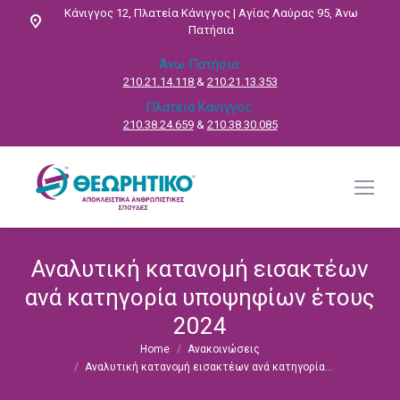
Κάνιγγος 12, Πλατεία Κάνιγγος | Αγίας Λαύρας 95, Άνω
Πατήσια
Άνω Πατήσια:
210.21.14.118
&
210.21.13.353
Πλατεία Κάνιγγος:
210.38.24.659
&
210.38.30.085
Αναλυτική κατανομή εισακτέων
ανά κατηγορία υποψηφίων έτους
2024
Home
Ανακοινώσεις
You are here:
Αναλυτική κατανομή εισακτέων ανά κατηγορία…