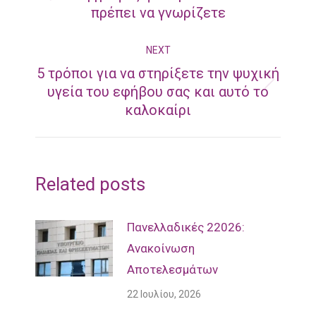
Previous
πρέπει να γνωρίζετε
post:
NEXT
5 τρόποι για να στηρίξετε την ψυχική
Next
υγεία του εφήβου σας και αυτό το
καλοκαίρι
post:
Related posts
Πανελλαδικές 22026:
Ανακοίνωση
Αποτελεσμάτων
22 Ιουλίου, 2026