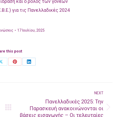
ίδραση και ο ρόλος των γονέων
Β.Ε.) για τις Πανελλαδικές 2024
ινώσεις
17 Ιουλίου, 2025
re this post
Share
Share
Share
on
on
on
ok
X
Pinterest
LinkedIn
NEXT
Πανελλαδικές 2025: Την
Παρασκευή ανακοινώνονται οι
Next
βάσεις εισαγωγής – Οι τελευταίες