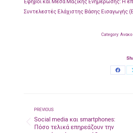
Έφηβοι και Μέσα Μαζικής Ενημέρωσης: Η επ
Συντελεστές Ελάχιστης Βάσης Εισαγωγής (Ε.
Category:
Ανακο
Sha
Share
on
Facebo
Post
navigation
PREVIOUS
Social media και smartphones:
Previous
Πόσο τελικά επηρεάζουν την