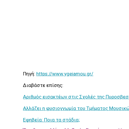
Πηγή:
https://www.ygeiamou.gr/
Διαβάστε επίσης:
Αριθμός εισακτέων στις Σχολές της Πυροσβεσ
Αλλάζει η φυσιογνωμία του Τμήματος Μουσικ
Εφηβεία: Ποια τα στάδια;