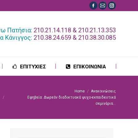
Facebook
Mail
Instagram
ΕΠΙΤΥΧΙΕΣ
ΕΠΙΚΟΙΝΩΝΙΑ
page
page
page
opens
opens
opens
νω Πατήσια:
210.21.14.118 & 210.21.13.353
in
in
in
α Κάνιγγος:
210.38.24.659 & 210.38.30.085
new
new
new
window
window
window
ΕΠΙΤΥΧΙΕΣ
ΕΠΙΚΟΙΝΩΝΙΑ
Home
Ανακοινώσεις
You are here:
Εφηβεία: Δωρεάν διαδικτυακά ψυχο-εκπαιδευτικά
σεμινάρια…