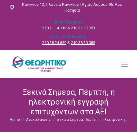
Κάνιγγος 12, Πλατεία Κάνιγγος | Αγίας Λαύρας 95, Άνω
Πατήσια
Άνω Πατήσια:
210.21.14.118
&
210.21.13.353
Πλατεία Κάνιγγος:
210.38.24.659
&
210.38.30.085
Ξεκινά Σήμερα, Πέμπτη, η
ηλεκτρονική εγγραφή
επιτυχόντων στα ΑΕΙ
Home
Ανακοινώσεις
Ξεκινά Σήμερα, Πέμπτη, η ηλεκτρονική…
You are here: