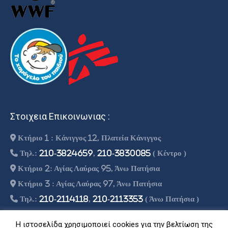
Στοιχεια Επικοινωνιας :
Κτήριο 1 : Κάνιγγος 12, Πλατεία Κάνιγγος
Τηλ.:
210-3824659
,
210-3830085
( Κέντρο )
Κτήριο 2: Αγίας Λαύρας 95, Άνω Πατήσια
Κτήριο 3 : Αγίας Λαύρας 97, Άνω Πατήσια
Τηλ.:
210-2114118
,
210-2113353
( Άνω Πατήσια )
info@theoritiko.gr
Η ιστοσελίδα χρησιμοποιεί cookies για την βελτίωση της