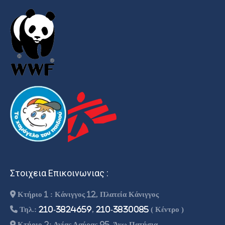
Στοιχεια Επικοινωνιας :
Κτήριο 1 : Κάνιγγος 12, Πλατεία Κάνιγγος
Τηλ.:
210-3824659
,
210-3830085
( Κέντρο )
Κτήριο 2: Αγίας Λαύρας 95, Άνω Πατήσια