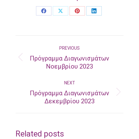
Share
Share
Share
Share
on
on
on
on
Facebook
X
Pinterest
LinkedIn
Post
PREVIOUS
navigation
Πρόγραμμα Διαγωνισμάτων
Previous
Νοεμβρίου 2023
post:
NEXT
Πρόγραμμα Διαγωνισμάτων
Next
Δεκεμβρίου 2023
post:
Related posts