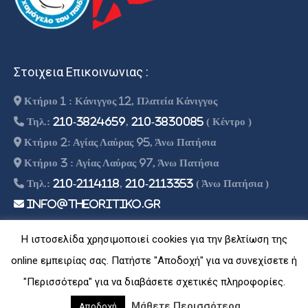
Στοιχεια Επικοινωνιας :
Κτήριο 1 : Κάνιγγος 12, Πλατεία Κάνιγγος
Τηλ.:
210-3824659
,
210-3830085
( Κέντρο )
Κτήριο 2: Αγίας Λαύρας 95, Άνω Πατήσια
Κτήριο 3 : Αγίας Λαύρας 97, Άνω Πατήσια
Τηλ.:
210-2114118
,
210-2113353
( Άνω Πατήσια )
info@theoritiko.gr
Η ιστοσελίδα χρησιμοποιεί cookies για την βελτίωση της
online εμπειρίας σας. Πατήστε "Αποδοχή" για να συνεχίσετε ή
© Copyright -
2026 | Designed By Athago Team
| Powered By
"Περισσότερα" για να διαβάσετε σχετικές πληροφορίες.
Athago Inc
Μάθετε Περισσότερα
Αποδοχή