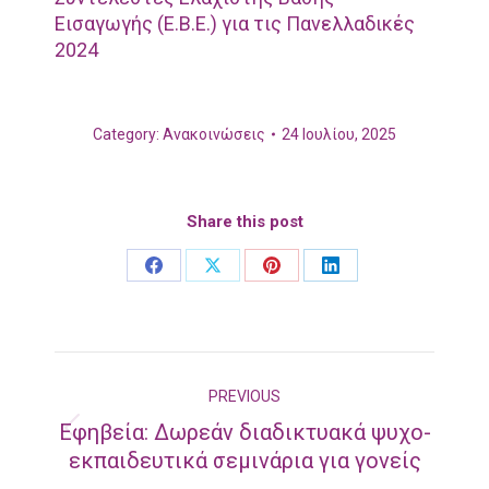
Εισαγωγής (Ε.Β.Ε.) για τις Πανελλαδικές
2024
Category:
Ανακοινώσεις
24 Ιουλίου, 2025
Share this post
Share
Share
Share
Share
on
on
on
on
Facebook
X
Pinterest
LinkedIn
Post
PREVIOUS
navigation
Εφηβεία: Δωρεάν διαδικτυακά ψυχο-
Previous
εκπαιδευτικά σεμινάρια για γονείς
post: