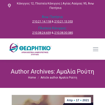
Κάνιγγος 12, Πλατεία Κάνιγγος | Αγίας Λαύρας 95, Άνω
Πατήσια
Άνω Πατήσια:
210.21.14.118
&
210.21.13.353
Πλατεία Κάνιγγος:
210.38.24.659
&
210.38.30.085
Author Archives:
Αμαλία Ρούτη
Home
Article author Αμαλία Ρούτη
You are here:
Απρ
17
2021