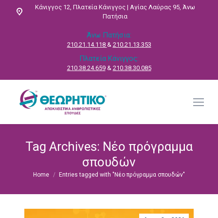
Κάνιγγος 12, Πλατεία Κάνιγγος | Αγίας Λαύρας 95, Άνω
Πατήσια
Άνω Πατήσια:
210.21.14.118
&
210.21.13.353
Πλατεία Κάνιγγος:
210.38.24.659
&
210.38.30.085
Tag Archives:
Νέο πρόγραμμα
σπουδών
Home
Entries tagged with "Νέο πρόγραμμα σπουδών"
You are here: