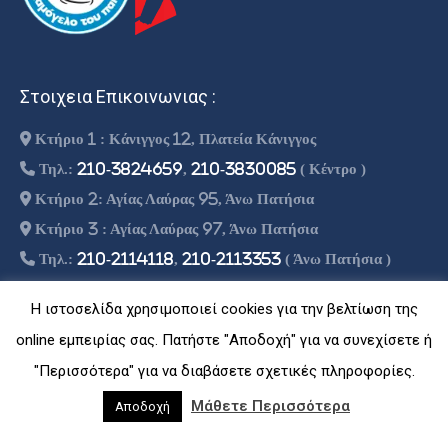
Στοιχεια Επικοινωνιας :
Κτήριο 1 : Κάνιγγος 12, Πλατεία Κάνιγγος
Τηλ.:
210-3824659
,
210-3830085
( Κέντρο )
Κτήριο 2: Αγίας Λαύρας 95, Άνω Πατήσια
Κτήριο 3 : Αγίας Λαύρας 97, Άνω Πατήσια
Τηλ.:
210-2114118
,
210-2113353
( Άνω Πατήσια )
info@theoritiko.gr
Η ιστοσελίδα χρησιμοποιεί cookies για την βελτίωση της
online εμπειρίας σας. Πατήστε "Αποδοχή" για να συνεχίσετε ή
"Περισσότερα" για να διαβάσετε σχετικές πληροφορίες.
© Copyright -
2026 | Designed By Athago Team
| Powered By
Μάθετε Περισσότερα
Αποδοχή
Athago Inc
Theo Footer Menu