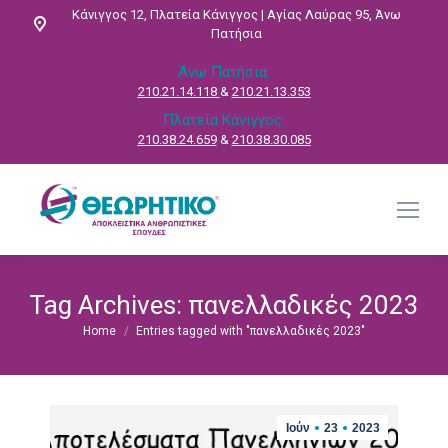
Κάνιγγος 12, Πλατεία Κάνιγγος | Αγίας Λαύρας 95, Άνω
Πατήσια
Άνω Πατήσια:
210.21.14.118
&
210.21.13.353
Πλατεία Κάνιγγος:
210.38.24.659
&
210.38.30.085
Tag Archives:
πανελλαδικές 2023
Home
Entries tagged with "πανελλαδικές 2023"
You are here:
Ιούν
23
2023